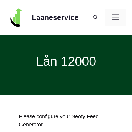
Skip
to
ME
Laaneservice
content
Lån 12000
Please configure your Seofy Feed
Generator.