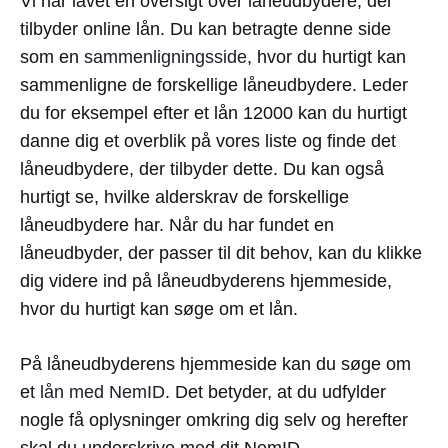
Vi har lavet en oversigt over låneudbydere, der
tilbyder online lån. Du kan betragte denne side
som en
sammenligningsside
, hvor du hurtigt kan
sammenligne de forskellige låneudbydere. Leder
du for eksempel efter et lån 12000 kan du hurtigt
danne dig et overblik på vores liste og finde det
låneudbydere, der tilbyder dette. Du kan også
hurtigt se, hvilke alderskrav de forskellige
låneudbydere har. Når du har fundet en
låneudbyder, der passer til dit behov, kan du klikke
dig videre ind på låneudbyderens hjemmeside,
hvor du hurtigt kan søge om et lån.
På låneudbyderens hjemmeside kan du søge om
et
lån med NemID
. Det betyder, at du udfylder
nogle få oplysninger omkring dig selv og herefter
skal du underskrive med dit NemID.