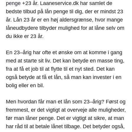
penge
+23 år. Laaneservice.dk har samlet de
bedste tilbud på lån penge til dig, der er mindst 23
år. Lån 23 år er en høj aldersgrænse, hvor mange
låneudbydere tilbyder mulighed for at låne selv om
du ikke er 23 år.
En
23
–
å
rig
har
of
te
et
ø
ns
ke
om
at
k
om
me
i g
ang
med
at
start
e
sit
liv
. Det kan betyde en masse ting,
fra at få et job til at flytte til et nyt sted. Det kan
også betyde at få et lån, så man kan invester i en
bolig eller en bil.
Men
h
v
ordan
f
å
r
man
et
l
å
n
som
23
–
å
rig
?
F
ø
r
st
o
g
fre
mm
est
,
er
det
vig
t
ig
t
at
over
ve
je
alle
mul
ighed
er
,
f
ø
r
man
l
å
ner
pen
ge
. Det er vigtigt at sikre, at man
har råd til at betale lånet tilbage. Det betyder også,