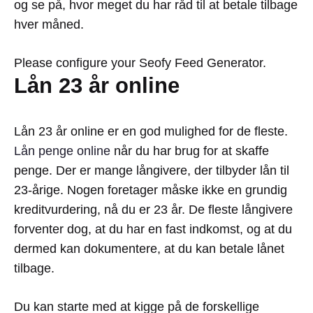
og se på, hvor meget du har råd til at betale tilbage
hver måned.
Please configure your Seofy Feed Generator.
Lån 23 år online
Lån 23 år online er en god mulighed for de fleste.
Lån penge online
når du har brug for at skaffe
penge. Der er mange långivere, der tilbyder lån til
23-årige. Nogen foretager måske ikke en grundig
kreditvurdering, nå du er 23 år. De fleste långivere
forventer dog, at du har en fast indkomst, og at du
dermed kan dokumentere, at du kan betale lånet
tilbage.
Du
kan
start
e
med
at
k
ig
ge
p
å
de
fors
kell
ige