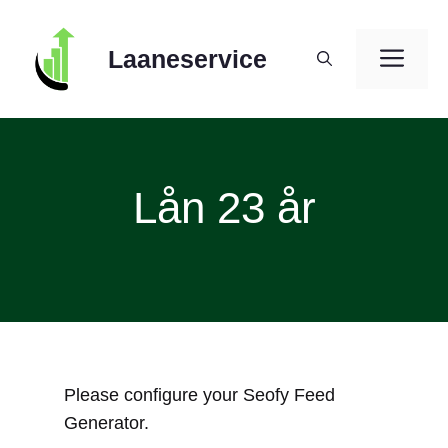
Skip
to
ME
Laaneservice
content
Lån 23 år
Please configure your Seofy Feed
Generator.