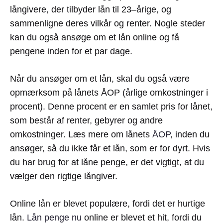
l
å
ng
ive
re
,
der
til
by
der
l
å
n
til
23
–
å
rig
e
,
o
g
sam
men
l
igne
de
res
vil
k
å
r
o
g
ren
ter
.
N
ogle
st
eder
kan
du
o
gs
å
ans
ø
ge
om
et
l
å
n
online
o
g
f
å
p
eng
ene
ind
en
for
et
par
d
age
.
N
å
r
du
ans
ø
ger
om
et
l
å
n
,
sk
al
du
o
gs
å
v
æ
re
op
m
æ
r
ks
om
p
å
l
å
nets
Å
OP
(
å
r
lig
e
o
mk
ost
ning
er
i
pro
cent
).
Den
ne
pro
cent
er
en
sam
let
pr
is
for
l
å
net
,
som
best
å
r
af
ren
ter
,
ge
by
rer
o
g
and
re
o
mk
ost
ning
er
.
L
æ
s
mere
om
l
å
nets
Å
OP
,
ind
en
du
ans
ø
ger
,
s
å
du
ik
ke
f
å
r
et
l
å
n
,
som
er
for
d
yr
t
.
H
vis
du
har
b
rug
for
at
l
å
ne
pen
ge
,
er
det
vig
t
ig
t
,
at
du
v
æ
l
ger
den
rig
t
ige
l
å
ng
iver
.
Online lån er blevet populære, fordi det er hurtige
lån.
Lån penge nu
online er blevet et hit, fordi du