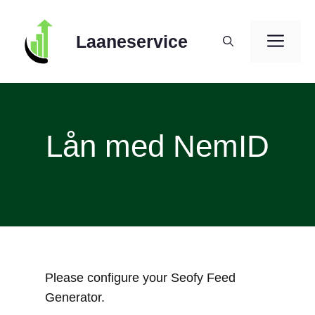
Skip
to
ME
Laaneservice
content
Lån med NemID
Please configure your Seofy Feed
Generator.