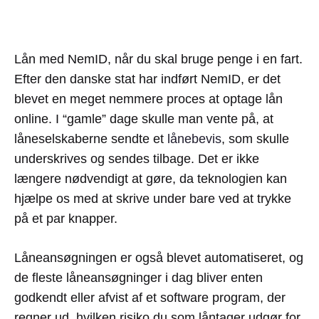
Lån med NemID, når du skal bruge penge i en fart.
Efter den danske stat har indført NemID, er det
blevet en meget nemmere proces at optage lån
online. I “gamle” dage skulle man vente på, at
låneselskaberne sendte et
lånebevis
, som skulle
underskrives og sendes tilbage. Det er ikke
længere nødvendigt at gøre, da teknologien kan
hjælpe os med at skrive under bare ved at trykke
på et par knapper.
Låneansøgningen er også blevet automatiseret, og
de fleste låneansøgninger i dag bliver enten
godkendt eller afvist af et software program, der
regner ud, hvilken risiko du som låntager udgør for