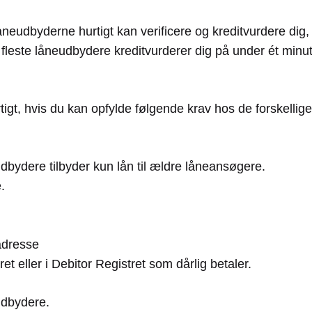
låneudbyderne hurtigt kan verificere og kreditvurdere dig
De fleste låneudbydere kreditvurderer dig på under ét minu
rtigt, hvis du kan opfylde følgende krav hos de forskell
udbydere tilbyder kun lån til ældre låneansøgere.
.
adresse
et eller i Debitor Registret som dårlig betaler.
udbydere.