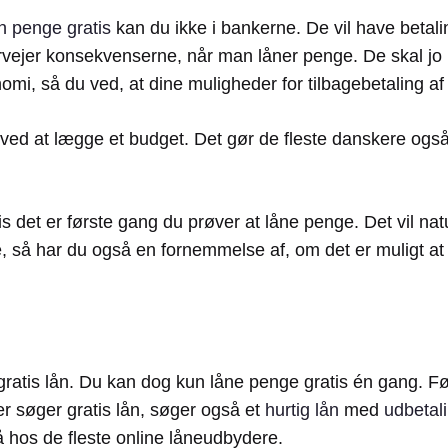
n penge gratis
kan du ikke i bankerne. De vil have betali
ervejer konsekvenserne, når man låner penge. De skal jo
omi, så du ved, at dine muligheder for tilbagebetaling af 
 ved at lægge et budget. Det gør de fleste danskere ogs
et er første gang du prøver at låne penge. Det vil naturli
e, så har du også en fornemmelse af, om det er muligt at 
 et gratis lån. Du kan dog kun låne penge gratis én gang
er søger gratis lån, søger også et
hurtig lån
med
udbetali
å hos de fleste online låneudbydere.