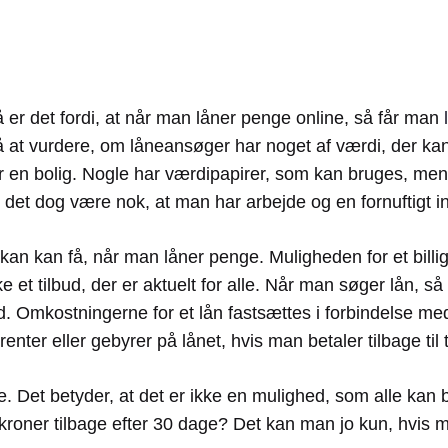
å er det fordi, at når man låner penge online, så får man
å at vurdere, om låneansøger har noget af værdi, der kan
r en bolig. Nogle har værdipapirer, som kan bruges, men d
vil det dog være nok, at man har arbejde og en fornuftigt
an kan kan få, når man låner penge. Muligheden for et billig
ke et tilbud, der er aktuelt for alle. Når man søger lån, 
ud. Omkostningerne for et lån fastsættes i forbindelse m
nter eller gebyrer på lånet, hvis man betaler tilbage til 
. Det betyder, at det er ikke en mulighed, som alle kan be
000 kroner tilbage efter 30 dage? Det kan man jo kun, hv