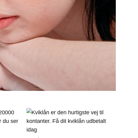
l 20000
r du ser