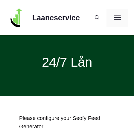
Skip
to
ME
Laaneservice
content
24/7 Lån
Please configure your Seofy Feed
Generator.