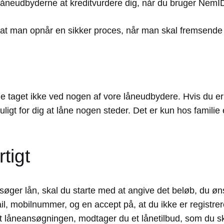
r låneudbyderne at kreditvurdere dig, når du bruger NemI
at man opnår en sikker proces, når man skal fremsende 
le taget ikke ved nogen af vore låneudbydere. Hvis du er 
muligt for dig at låne nogen steder. Det er kun hos famili
tigt
søger lån, skal du starte med at angive det beløb, du øn
 mobilnummer, og en accept på, at du ikke er registreret 
dt låneansøgningen, modtager du et lånetilbud, som du sk