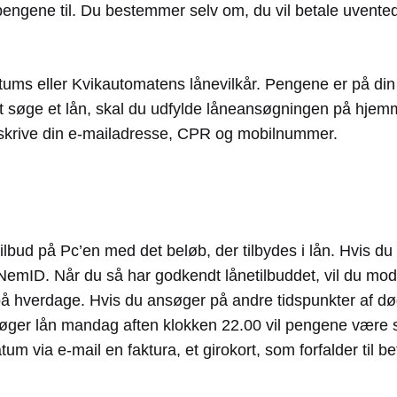
 pengene til. Du bestemmer selv om, du vil betale uvente
tums eller Kvikautomatens lånevilkår. Pengene er på din 
 at søge et lån, skal du udfylde låneansøgningen på hjem
u skrive din e-mailadresse, CPR og mobilnummer.
ilbud på Pc’en med det beløb, der tilbydes i lån. Hvis du
 NemID. Når du så har godkendt lånetilbuddet, vil du m
på hverdage. Hvis du ansøger på andre tidspunkter af dø
øger lån mandag aften klokken 22.00 vil pengene være sa
 via e-mail en faktura, et girokort, som forfalder til be