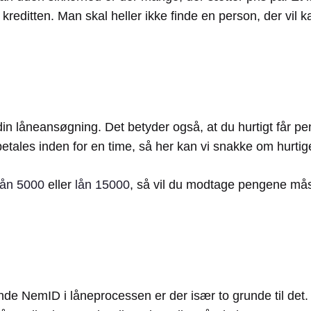
er kreditten. Man skal heller ikke finde en person, der vil
 din låneansøgning. Det betyder også, at du hurtigt får pe
tales inden for en time, så her kan vi snakke om hurti
lån 5000
eller
lån 15000
, så vil du modtage pengene måsk
nde NemID i låneprocessen er der især to grunde til det