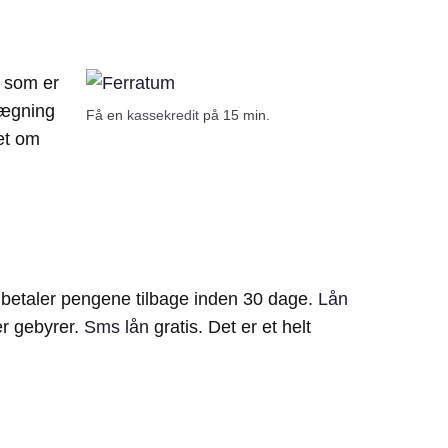
, som er
lægning
Få en
kassekredit
på 15 min.
et om
u betaler pengene tilbage inden 30 dage.
Lån
er gebyrer.
Sms lån
gratis. Det er et helt