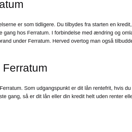
ratum
elserne er som tidligere. Du tilbydes fra starten en kredit
ørste gang hos Ferratum. I forbindelse med ændring og om
t brand under Ferratum. Herved overtog man også tilbudd
s Ferratum
 Ferratum. Som udgangspunkt er dit lån rentefrit, hvis d
e gang, så er dit lån eller din kredit helt uden renter ell