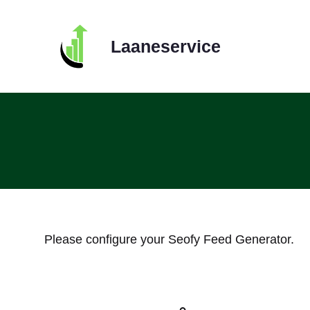
Skip
to
Laaneservice
content
Please configure your Seofy Feed Generator.