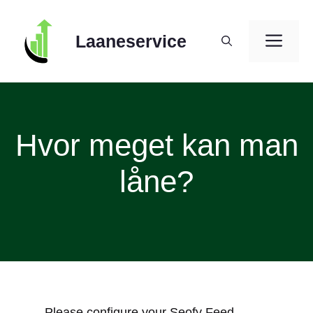
Skip
to
ME
Laaneservice
content
Hvor meget kan man
låne?
Please configure your Seofy Feed