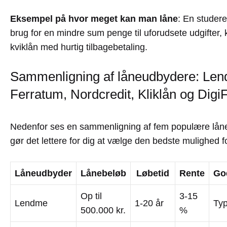
Eksempel på hvor meget kan man låne
: En studere
brug for en mindre sum penge til uforudsete udgifter,
kviklån med hurtig tilbagebetaling.
Sammenligning af låneudbydere: Le
Ferratum, Nordcredit, Kliklån og Digi
Nedenfor ses en sammenligning af fem populære lå
gør det lettere for dig at vælge den bedste mulighed f
Låneudbyder
Lånebeløb
Løbetid
Rente
Go
Op til
3-15
Lendme
1-20 år
Typ
500.000 kr.
%