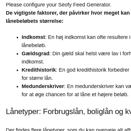
Please configure your Seofy Feed Generator.
De vigtigste faktorer, der påvirker hvor meget ka
lånebeløbets størrelse:
Indkomst
: En høj indkomst kan ofte resultere i
lånebeløb.
Gældsgrad
: Din gæld skal helst være lav i forho
indkomst.
Kredithistorik
: En god kredithistorik forbedre
for større lån.
Medunderskriver
: En medunderskriver kan v
for at øge chancen for at låne et højere beløb.
Lånetyper: Forbrugslån, boliglån og k
Der findes flere lånetyper, som du kan overveje alt af