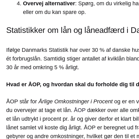
Overvej alternativer
: Spørg, om du virkelig har
eller om du kan spare op.
Statistikker om lån og låneadfærd i 
Ifølge Danmarks Statistik har over 30 % af danske h
ét forbrugslån. Samtidig stiger antallet af kviklån bla
30 år med omkring 5 % årligt.
Hvad er ÅOP, og hvordan skal du forholde dig til 
ÅOP står for
Årlige Omkostninger i Procent
og er en vi
du overvejer at tage et lån.
ÅOP
dækker over alle om
et lån udtrykt i procent pr. år og giver derfor et klart bi
lånet samlet vil koste dig årligt. ÅOP er beregnet ud f
gebyrer og andre omkostninger, hvilket gør den til et