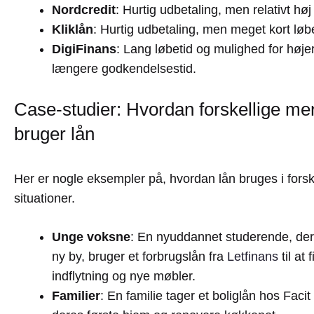
Nordcredit
: Hurtig udbetaling, men relativt høj
Kliklån
: Hurtig udbetaling, men meget kort løbe
DigiFinans
: Lang løbetid og mulighed for høj
længere godkendelsestid.
Case-studier: Hvordan forskellige m
bruger lån
Her er nogle eksempler på, hvordan lån bruges i forsk
situationer.
Unge voksne
: En nyuddannet studerende, der sk
ny by, bruger et forbrugslån fra
Letfinans
til at 
indflytning og nye møbler.
Familier
: En familie tager et boliglån hos Facit