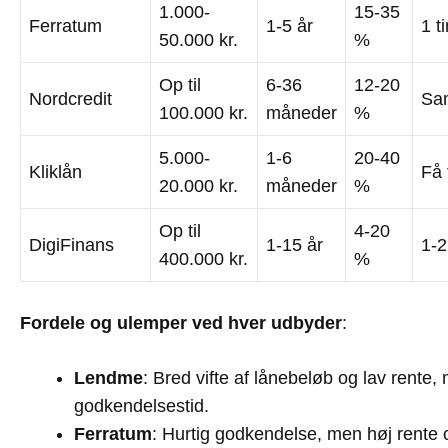
1.000-
15-35
Ferratum
1-5 år
1 t
50.000 kr.
%
Op til
6-36
12-20
Nordcredit
Sa
100.000 kr.
måneder
%
5.000-
1-6
20-40
Kliklån
Få 
20.000 kr.
måneder
%
Op til
4-20
DigiFinans
1-15 år
1-2
400.000 kr.
%
Fordele og ulemper ved hver udbyder
:
Lendme
: Bred vifte af lånebeløb og lav rente
godkendelsestid.
Ferratum
: Hurtig godkendelse, men høj rente o