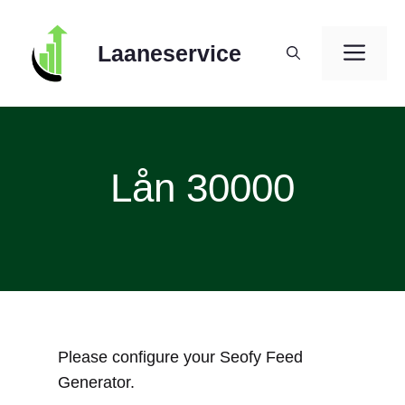
Skip
to
ME
Laaneservice
content
Lån 30000
Please configure your Seofy Feed
Generator.