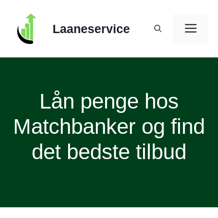
Skip
to
ME
Laaneservice
content
Lån penge hos
Matchbanker og find
det bedste tilbud