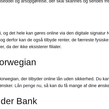
nseddel og årsopgørelse, der skal skannes og sendes fre
 og det hele kan gøres online via den digitale signatur
, og derfor kan de også tilbyde renter, de færreste fysis
 da der ikke eksisterer filialer.
orwegian
orwegian, der tilbyder online lån uden sikkerhed. Du k
 ønsker.
Lån penge nu
, så kan du få mange af dine ønsker
nder Bank