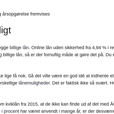
g årsopgørelse fremvises
igt
begge
billige lån
. Online lån uden sikkerhed fra 4,94 % i re
illige lån, så er der fornuftig måde at gøre det på. Du er 
 lige få nok. Så det ville være en god idé at indhente et 
orskellige
lånemuligheder
. Det er faktisk ikke så svært. 
viklån fra 2015, at de ikke kan finde ud af det med ÅOP, 
 i procent
har været anvendt i mange år, er der desværre