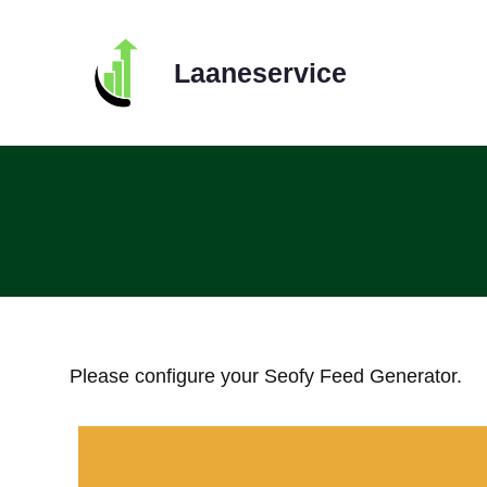
Skip
to
Laaneservice
content
Please configure your Seofy Feed Generator.