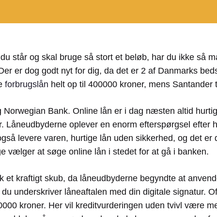
u står og skal bruge så stort et beløb, har du ikke så m
Der er dog godt nyt for dig, da det er 2 af Danmarks beds
ge
forbrugslån
helt op til 400000 kroner, mens Santander ti
 Norwegian Bank. Online lån er i dag næsten altid hurtig
or. Låneudbyderne oplever en enorm efterspørgsel efter h
gså levere varen, hurtige lån uden sikkerhed, og det er 
e vælger at søge online lån i stedet for at gå i banken.
ik et kraftigt skub, da låneudbyderne begyndte at anve
g du underskriver låneaftalen med din digitale signatur. 
0000 kroner. Her vil kreditvurderingen uden tvivl være m