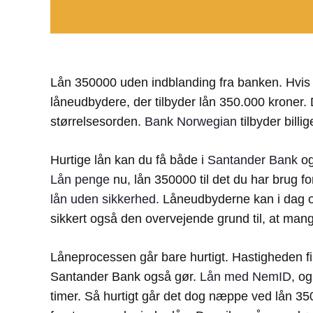
Lån 350000 uden indblanding fra banken. Hvis d
låneudbydere, der tilbyder lån 350.000 kroner. 
størrelsesorden.
Bank Norwegian
tilbyder billi
Hurtige lån kan du få både i
Santander Bank
og
Lån penge
nu, lån 350000 til det du har brug f
lån uden sikkerhed
. Låneudbyderne kan i dag o
sikkert også den overvejende grund til, at mang
Låneprocessen går bare hurtigt. Hastigheden f
Santander Bank også gør.
Lån med NemID
, o
timer. Så hurtigt går det dog næppe ved lån 35