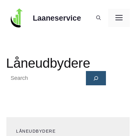
Skip
to
ME
Laaneservice
content
Låneudbydere
Search
LÅNEUDBYDERE