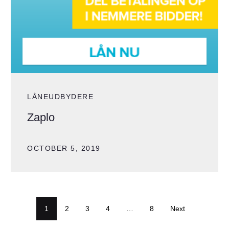
LÅNEUDBYDERE
Zaplo
OCTOBER 5, 2019
1
2
3
4
…
8
Next