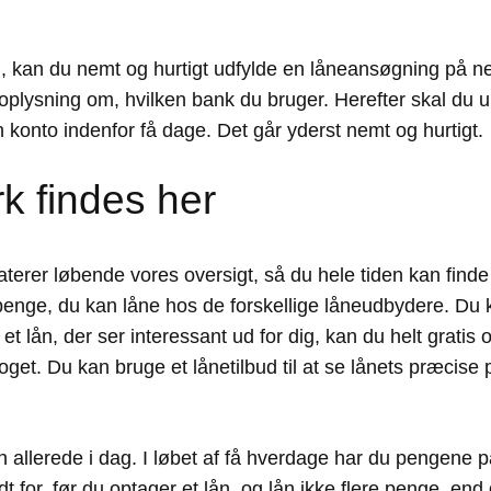
m, kan du nemt og hurtigt udfylde en låneansøgning på n
oplysning om, hvilken bank du bruger. Herefter skal du
n konto indenfor få dage. Det går yderst nemt og hurtigt.
k findes her
aterer løbende vores oversigt, så du hele tiden kan finde 
nge, du kan låne hos de forskellige låneudbydere. Du kan
t lån, der ser interessant ud for dig, kan du helt gratis o
oget. Du kan bruge et lånetilbud til at se lånets præcis
 allerede i dag. I løbet af få hverdage har du pengene p
for, før du optager et lån, og lån ikke flere penge, end 