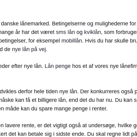
t danske lånemarked. Betingelserne og mulighederne fo
 mange år har det været
sms lån
og
kviklån
, som forbruge
tingelser, for eksempel
mobillån
. Hvis du har skulle b
ed de
nye lån på vej
.
eder efter nye lån.
Lån penge
hos et af vores nye lånefir
vikles derfor hele tiden nye lån. Der konkurreres også på
måske kan få et billigere lån, end det du har nu. Du ka
 den måde kan du spare mange penge i renter.
n lavere rente, er det vigtigt også at undersøge, hvilke g
kert det kan betale sig i sidste ende. Du skal regne lidt p