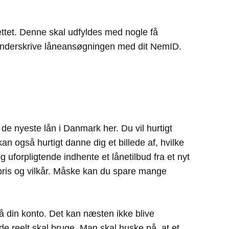
ettet. Denne skal udfyldes med nogle få
 underskrive låneansøgningen med dit NemID.
de nyeste lån i Danmark her. Du vil hurtigt
 også hurtigt danne dig et billede af, hvilke
g uforpligtende indhente et lånetilbud fra et nyt
e pris og vilkår. Måske kan du spare mange
å din konto. Det kan næsten ikke blive
de reelt skal bruge. Man skal huske på, at et