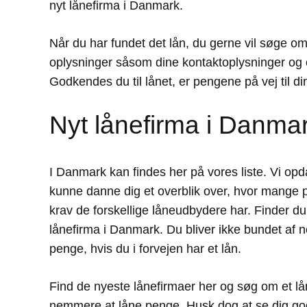
nyt lånefirma i Danmark.
Når du har fundet det lån, du gerne vil søge o
oplysninger såsom dine kontaktoplysninger og 
Godkendes du til lånet, er pengene på vej til di
Nyt lånefirma i Danmar
I Danmark kan findes her på vores liste. Vi opd
kunne danne dig et overblik over, hvor mange pe
krav de forskellige låneudbydere har. Finder du e
lånefirma i Danmark. Du bliver ikke bundet af n
penge, hvis du i forvejen har et lån.
Find de nyeste lånefirmaer her og søg om et lån
nemmere at låne penge. Husk dog at se dig godt 