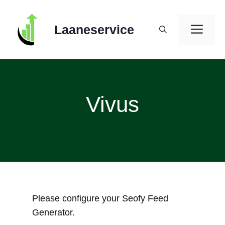
Skip
to
ME
Laaneservice
content
Vivus
Please configure your Seofy Feed
Generator.