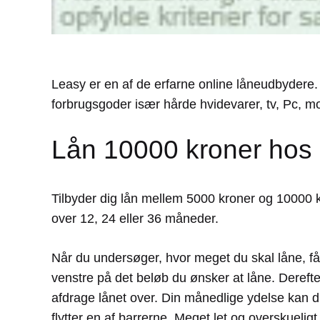
Leasy er en af de erfarne online låneudbydere.
forbrugsgoder især hårde hvidevarer, tv, Pc, mo
Lån 10000 kroner hos 
Tilbyder dig lån mellem 5000 kroner og 10000 k
over 12, 24 eller 36 måneder.
Når du undersøger, hvor meget du skal låne, får 
venstre på det beløb du ønsker at låne. Derefter
afdrage lånet over. Din månedlige ydelse kan du
flytter en af barrerne. Meget let og overskueligt