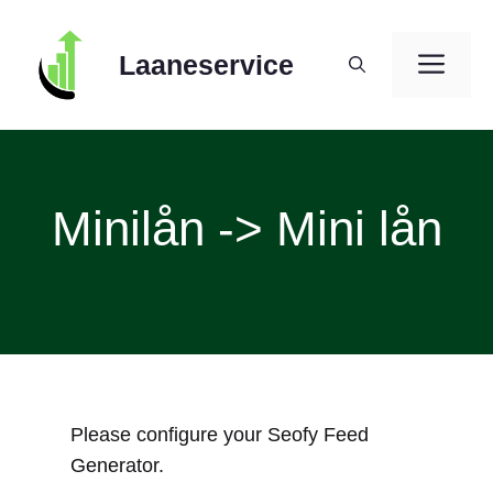
Skip
to
ME
Laaneservice
content
Minilån -> Mini lån
Please configure your Seofy Feed
Generator.