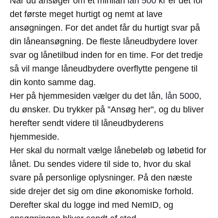
Når du ansøger om et minilån
lån 500 kr
er det for
det første meget hurtigt og nemt at lave
ansøgningen. For det andet får du hurtigt svar på
din låneansøgning. De fleste låneudbydere lover
svar og lånetilbud inden for en time. For det tredje
så vil mange låneudbydere overflytte pengene til
din konto samme dag.
Her på hjemmesiden vælger du det lån,
lån 5000
,
du ønsker. Du trykker på ”Ansøg her”, og du bliver
herefter sendt videre til låneudbyderens
hjemmeside.
Her skal du normalt vælge lånebeløb og løbetid for
lånet. Du sendes videre til side to, hvor du skal
svare på personlige oplysninger. På den næste
side drejer det sig om dine økonomiske forhold.
Derefter skal du logge ind med NemID, og