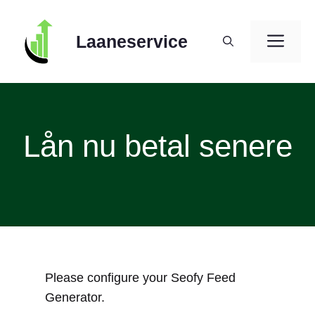
Skip
to
ME
Laaneservice
content
Lån nu betal senere
Please configure your Seofy Feed
Generator.