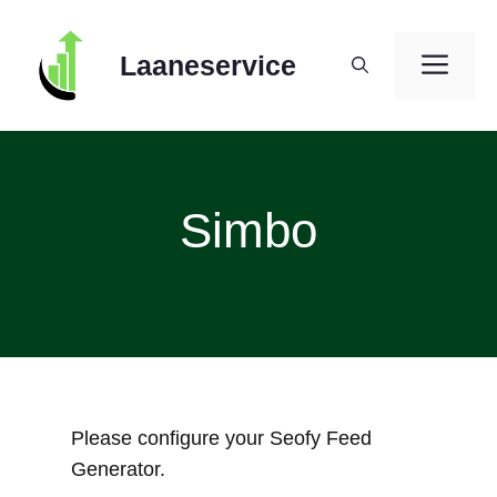
Skip
to
ME
Laaneservice
content
Simbo
Please configure your Seofy Feed
Generator.